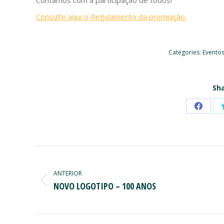
Contamos com a participação de todos!
Consulte aqui o Regulamento da premiação.
Categories:
Evento
Sha
Share
on
Faceb
NAVEGAÇÃO
DE
ANTERIOR
POST:
Post
NOVO LOGOTIPO – 100 ANOS
anterior: