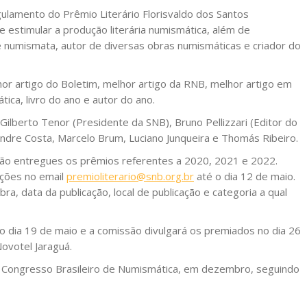
gulamento do Prêmio Literário Florisvaldo dos Santos
 estimular a produção literária numismática, além de
 numismata, autor de diversas obras numismáticas e criador do
hor artigo do Boletim, melhor artigo da RNB, melhor artigo em
tica, livro do ano e autor do ano.
ilberto Tenor (Presidente da SNB), Bruno Pellizzari (Editor do
andre Costa, Marcelo Brum, Luciano Junqueira e Thomás Ribeiro.
rão entregues os prêmios referentes a 2020, 2021 e 2022.
ções no email
premioliterario@snb.org.br
até o dia 12 de maio.
ra, data da publicação, local de publicação e categoria a qual
o dia 19 de maio e a comissão divulgará os premiados no dia 26
Novotel Jaraguá.
 Congresso Brasileiro de Numismática, em dezembro, seguindo