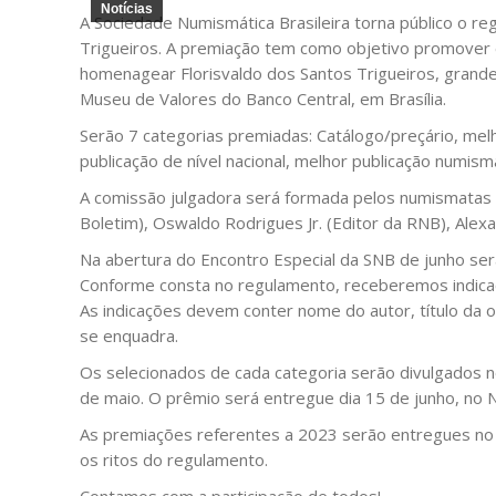
Notícias
A Sociedade Numismática Brasileira torna público o re
Trigueiros. A premiação tem como objetivo promover e
homenagear Florisvaldo dos Santos Trigueiros, grande
Museu de Valores do Banco Central, em Brasília.
Serão 7 categorias premiadas: Catálogo/preçário, mel
publicação de nível nacional, melhor publicação numismá
A comissão julgadora será formada pelos numismatas G
Boletim), Oswaldo Rodrigues Jr. (Editor da RNB), Alex
Na abertura do Encontro Especial da SNB de junho se
Conforme consta no regulamento, receberemos indica
As indicações devem conter nome do autor, título da ob
se enquadra.
Os selecionados de cada categoria serão divulgados n
de maio. O prêmio será entregue dia 15 de junho, no 
As premiações referentes a 2023 serão entregues no
os ritos do regulamento.