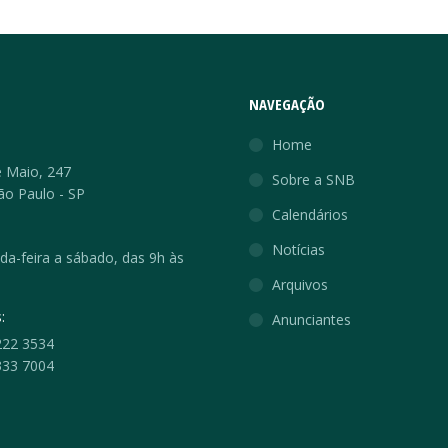
NAVEGAÇÃO
:
Home
 Maio, 247
Sobre a SNB
ão Paulo - SP
Calendários
Notícias
a-feira a sábado, das 9h às
Arquivos
:
Anunciantes
222 3534
333 7004