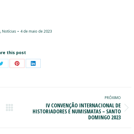
s
,
Notícias
4 de maio de 2023
re this post
Share
Share
Share
on
on
on
ook
Twitter
Pinterest
LinkedIn
PRÓXIMO
IV CONVENÇÃO INTERNACIONAL DE
Próximo
HISTORIADORES E NUMISMATAS – SANTO
DOMINGO 2023
post: