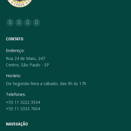
Encontre-nos em:
Facebook
YouTube
Linkedin
Instagram
page
page
page
page
CONTATO
opens
opens
opens
opens
in
in
in
in
Endereço:
new
new
new
new
Rua 24 de Maio, 247
window
window
window
window
Centro, São Paulo - SP
Horário:
De Segunda-feira a sábado, das 9h às 17h
Telefones:
+55 11 3222 3534
+55 11 3333 7004
NAVEGAÇÃO