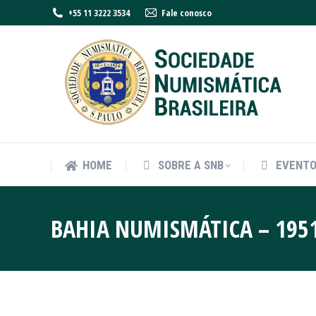
+55 11 3222 3534
Fale conosco
HOME
SOBRE A SNB
EVENT
HOME
SOBRE A SNB
EVENT
BAHIA NUMISMÁTICA – 1951 