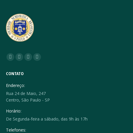
Encontre-nos em:
Facebook
YouTube
Linkedin
Instagram
page
page
page
page
CONTATO
opens
opens
opens
opens
in
in
in
in
Endereço:
new
new
new
new
Rua 24 de Maio, 247
window
window
window
window
Centro, São Paulo - SP
Horário:
De Segunda-feira a sábado, das 9h às 17h
Telefones: