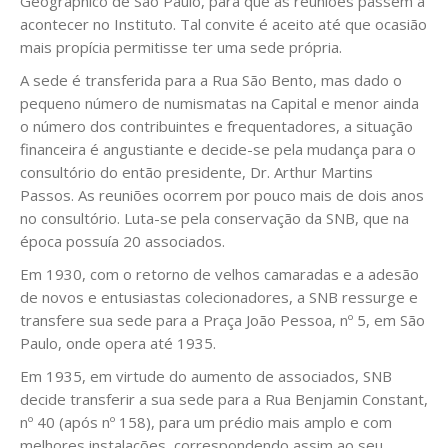
Geographico de São Paulo, para que as reuniões passem a
acontecer no Instituto. Tal convite é aceito até que ocasião
mais propícia permitisse ter uma sede própria.
A sede é transferida para a Rua São Bento, mas dado o
pequeno número de numismatas na Capital e menor ainda
o número dos contribuintes e frequentadores, a situação
financeira é angustiante e decide-se pela mudança para o
consultório do então presidente, Dr. Arthur Martins
Passos. As reuniões ocorrem por pouco mais de dois anos
no consultório. Luta-se pela conservação da SNB, que na
época possuía 20 associados.
Em 1930, com o retorno de velhos camaradas e a adesão
de novos e entusiastas colecionadores, a SNB ressurge e
transfere sua sede para a Praça João Pessoa, nº 5, em São
Paulo, onde opera até 1935.
Em 1935, em virtude do aumento de associados, SNB
decide transferir a sua sede para a Rua Benjamin Constant,
nº 40 (após nº 158), para um prédio mais amplo e com
melhores instalações, correspondendo assim ao seu