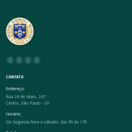
Encontre-nos em:
Facebook
YouTube
Linkedin
Instagram
page
page
page
page
CONTATO
opens
opens
opens
opens
in
in
in
in
Endereço:
new
new
new
new
Rua 24 de Maio, 247
window
window
window
window
Centro, São Paulo - SP
Horário:
De Segunda-feira a sábado, das 9h às 17h