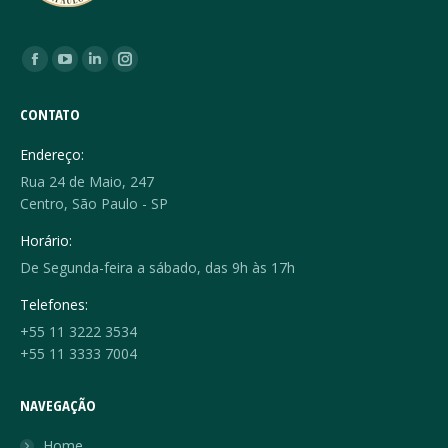
Encontre-nos em:
Facebook
YouTube
Linkedin
Instagram
page
page
page
page
CONTATO
opens
opens
opens
opens
in
in
in
in
Endereço:
new
new
new
new
Rua 24 de Maio, 247
window
window
window
window
Centro, São Paulo - SP
Horário:
De Segunda-feira a sábado, das 9h às 17h
Telefones:
+55 11 3222 3534
+55 11 3333 7004
NAVEGAÇÃO
Home