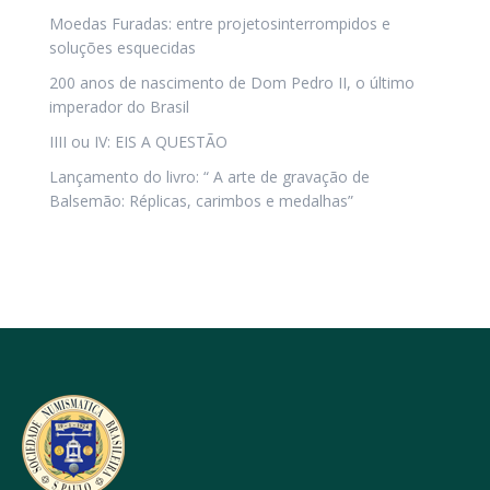
Moedas Furadas: entre projetosinterrompidos e
soluções esquecidas
200 anos de nascimento de Dom Pedro II, o último
imperador do Brasil
IIII ou IV: EIS A QUESTÃO
Lançamento do livro: “ A arte de gravação de
Balsemão: Réplicas, carimbos e medalhas”